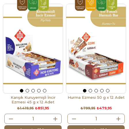
Karışık Kuruyemişli İncir
Hurma Ezmesi 50 g x 12 Adet
Ezmesi 45 g x 12 Adet
₺1.419,95
₺851,95
₺799,95
₺479,95