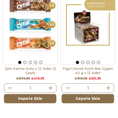
Qıtır Karma Kutu x 12 Adet (3
Figol Cevizli İncirli Bar Üçgen
Çeşit)
40 g x 12 Adet
₺839,95
₺419,95
₺919,95
₺551,95
Sepete Ekle
Sepete Ekle