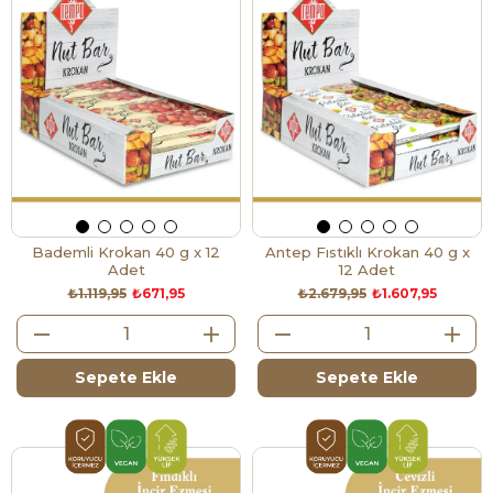
Bademli Krokan 40 g x 12
Antep Fıstıklı Krokan 40 g x
Adet
12 Adet
₺1.119,95
₺671,95
₺2.679,95
₺1.607,95
Sepete Ekle
Sepete Ekle