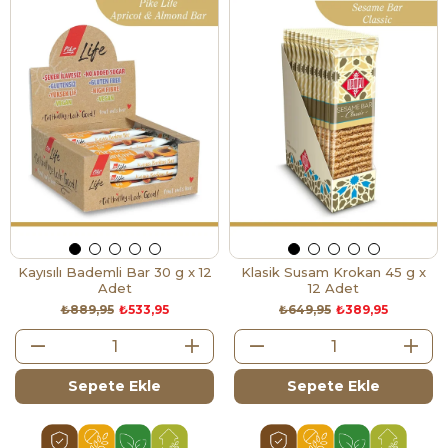
Kayısılı Bademli Bar 30 g x 12
Klasik Susam Krokan 45 g x
Adet
12 Adet
₺889,95
₺533,95
₺649,95
₺389,95
Sepete Ekle
Sepete Ekle