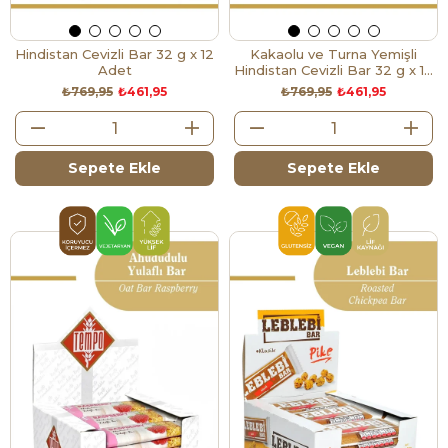
Hindistan Cevizli Bar 32 g x 12
Kakaolu ve Turna Yemişli
Adet
Hindistan Cevizli Bar 32 g x 12
Adet
₺769,95
₺461,95
₺769,95
₺461,95
Sepete Ekle
Sepete Ekle