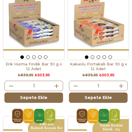
Erik Hurma Fındık Bar 30 g x
Kakaolu Portakallı Bar 30 g x
12 Adet
12 Adet
₺839,95
₺503,95
₺839,95
₺503,95
Sepete Ekle
Sepete Ekle