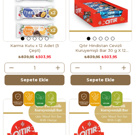
Karma Kutu x 12 Adet (5
Qıtır Hindistan Cevizli
Çeşit)
Kuruyemişli Bar 30 g X 12
Adet
₺839,95
₺503,95
₺839,95
₺503,95
Sepete Ekle
Sepete Ekle