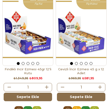
Fındıklı Incir Ezmesi 45gr 12'li
Cevizli İncir Ezmesi 45 g x 12
Kutu
Adet
₺1.349,95
₺809,95
₺969,95
₺581,95
Sepete Ekle
Sepete Ekle