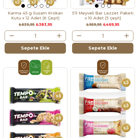
Karma 45 g Susam Krokan
5'li Meyveli Bar Lezzet Paketi
Kutu x 12 Adet (6 Çeşit)
x 10 Adet (5 çeşit)
₺639,95
₺383,95
₺959,95
₺469,95
Sepete Ekle
Sepete Ekle