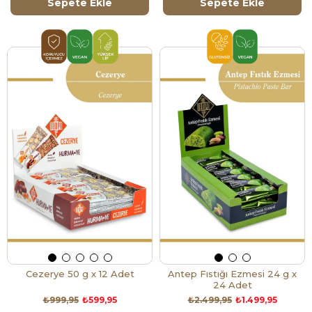
Sepete Ekle
Sepete Ekle
Cezerye 50 g x 12 Adet
Antep Fıstığı Ezmesi 24 g x
24 Adet
₺999,95
₺599,95
₺2.499,95
₺1.499,95