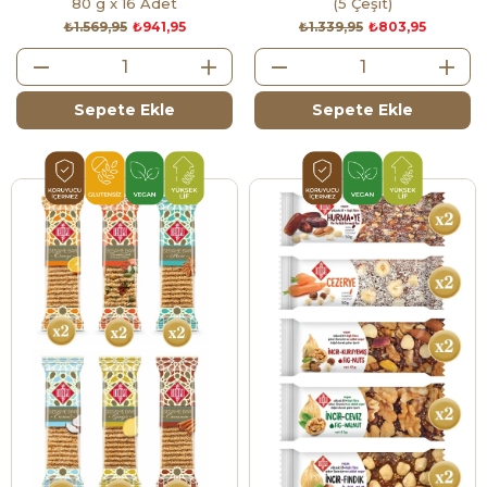
80 g x 16 Adet
(5 Çeşit)
₺1.569,95
₺941,95
₺1.339,95
₺803,95
Sepete Ekle
Sepete Ekle