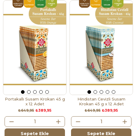
Portakallı Susam Krokan 45 g
Hindistan Cevizli Susam
x 12 Adet
Krokan 45 g x 12 Adet
₺649,95
₺389,95
₺649,95
₺389,95
Sepete Ekle
Sepete Ekle