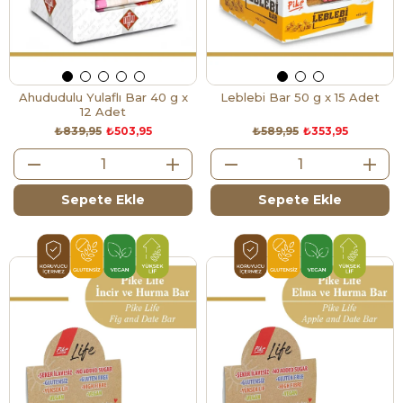
Ahududulu Yulaflı Bar 40 g x
Leblebi Bar 50 g x 15 Adet
12 Adet
₺839,95
₺503,95
₺589,95
₺353,95
Sepete Ekle
Sepete Ekle