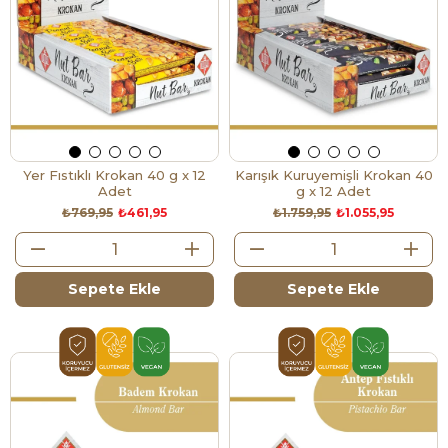
Yer Fıstıklı Krokan 40 g x 12
Karışık Kuruyemişli Krokan 40
Adet
g x 12 Adet
₺769,95
₺461,95
₺1.759,95
₺1.055,95
Sepete Ekle
Sepete Ekle