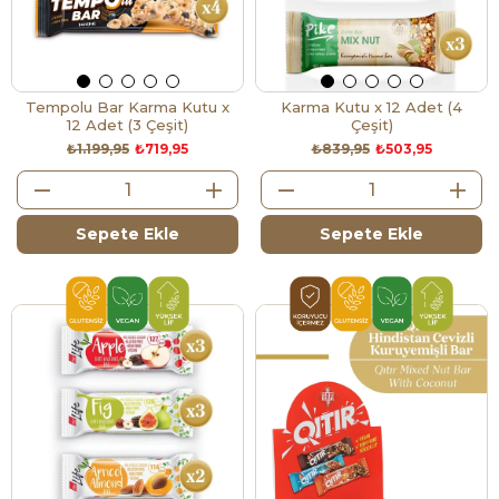
Tempolu Bar Karma Kutu x
Karma Kutu x 12 Adet (4
12 Adet (3 Çeşit)
Çeşit)
₺1.199,95
₺719,95
₺839,95
₺503,95
Sepete Ekle
Sepete Ekle