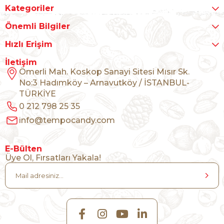
Kategoriler
Önemli Bilgiler
Hızlı Erişim
İletişim
Ömerli Mah. Koskop Sanayi Sitesi Mısır Sk.
No:3 Hadımköy – Arnavutköy / İSTANBUL-
TÜRKİYE
0 212 798 25 35
info@tempocandy.com
E-Bülten
Üye Ol, Fırsatları Yakala!