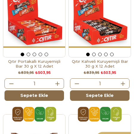
Qıtır Portakallı Kuruyemişli
Qıtır Kahveli Kuruyemişli Bar
Bar 30 g X 12 Adet
30 g X 12 Adet
₺839,95
₺503,95
₺839,95
₺503,95
Sepete Ekle
Sepete Ekle