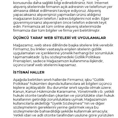
konusunda daha sağlıklı bilgi edinebilirsiniz. Not: İnternet
alışveriş sitelerinde firmanın açık adresinin ve telefonun yer
almasına dikkat edilmesini tavsiye ediyoruz. Alışveriş
yapacaksanız alışverişinizi yapmadan ürünü aldığınız
mağazanın bütün telefon / adres bilgilerini not edin. Eğer
güvenmiyorsanız alışverişten önce telefon ederek teyit
edin. Firmamıza ait tüm online alışveriş sitelerimizde
firmamıza dair tüm bilgiler ve firma yeri belirtilmiştir.
ÜÇÜNCÜ TARAF WEB SİTELERİ VE UYGULAMALAR
Mağazamız, web sitesi dâhilinde başka sitelere link verebilir.
Firmamız, bu linkler vasıtasıyla erişilen sitelerin gizlilik
uygulamaları ve içeriklerine yönelik herhangi bir sorumluluk
taşımamaktadır. İş bu sözleşmedeki Gizlilik Politikası
Prensipleri, sadece Mağazamızın kullanımına ilişkindir,
üçüncü taraf web sitelerini kapsamaz.
İSTİSNAİ HALLER
Aşağıda belirtilen sınırlı hallerde Firmamız, işbu "Gizlilik
Politikası" hükümleri dışında kullanıcılara ait bilgileri üçüncü
kişilere açıklayabilir. Bu durumlar sınırlı sayıda olmak üzere;
Kanun, Kanun Hükmünde Kararname, Yönetmelik v.b. yetkili
hukuki otorite tarafından çıkarılan ve yürürlülükte olan hukuk
kurallarının getirdiği zorunluluklara uymak; Mağazamızın
kullanıcılarla akdettiği "Üyelik Sözleşmesi"'nin ve diğer
sözleşmelerin gereklerini yerine getirmek veya bu
sözleşmelerde bahsedildiği şekilde kullanmak amacıyla;
Yetkili idari ve adli otorite tarafından usulüne göre yürütülen