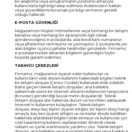
bir araştırma veya soruşturmanın yürütümü amacıyla
kullanıcılarla ilgili bilgi talep edilmesi; Kullanıcıların hakları
veya güvenliklerini korumak için bilgi vermenin gerekli
olduğu hallerdir.
E-POSTA GÜVENLİĞİ
Mağazamızın Müşteri Hizmetlerine veya herhangi bir iletişim
kanalına veya herhangi bir siparişinizle ilgili olarak
göndereceğiniz e-postalarda, asla kredi kartı numaranızı
veya şifrelerinizi vermeyiniz ve yazmayınız. E-postalarda yer
alan bilgiler üçüncü şahıslar tarafından görülebilir. Firmamız
e-postalarınızdan aktarılan bilgilerin güvenliğini hiçbir
koşulda garanti edemez.
TARAYICI ÇEREZLERİ
Firmamız, mağazamızı ziyaret eden kullanıcılar ve
kullanıcıların web sitesini kullanımı hakkındaki bilgileri teknik
bir iletişim dosyası (Çerez-Cookie) kullanarak elde edebilir.
Bahsi geçen teknik iletişim dosyaları, ana bellekte
saklanmak üzere bir internet sitesinin kullanıcının tarayıcısına
(browser) gönderdiği küçük metin dosyalarıdır. Teknik
iletişim dosyası site hakkında durum ve tercihleri saklayarak
İnternet'in kullanımını kolaylaştırır. Teknik iletişim
dosyası, siteyi kaç kişinin ziyaret ettiğini, bir kişinin siteyi hangi
amaçla, kaç kez ziyaret ettiğini ve ne kadar sitede kaldıkları
hakkında istatistiksel bilgileri elde etmeye ve kullanıcılar için
özel tasarlanmış kullanıcı sayfalarından dinamik olarak
reklam ve içerik üretilmesine yardımcı olur. Teknik iletişim
dosyası, ana bellekte veya e-postanızdan veri veya başkaca