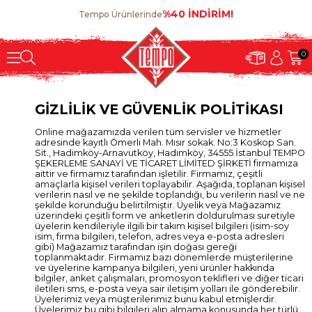
%40 İNDİRİM!
Tempo Ürünlerinde
0
GİZLİLİK VE GÜVENLİK POLİTİKASI
Online mağazamızda verilen tüm servisler ve hizmetler
adresinde kayıtlı Ömerli Mah. Mısır sokak. No:3 Koskop San.
Sit., Hadımköy-Arnavutköy, Hadımköy, 34555 İstanbul TEMPO
ŞEKERLEME SANAYİ VE TİCARET LİMİTED ŞİRKETİ firmamıza
aittir ve firmamız tarafından işletilir. Firmamız, çeşitli
amaçlarla kişisel verileri toplayabilir. Aşağıda, toplanan kişisel
verilerin nasıl ve ne şekilde toplandığı, bu verilerin nasıl ve ne
şekilde korunduğu belirtilmiştir. Üyelik veya Mağazamız
üzerindeki çeşitli form ve anketlerin doldurulması suretiyle
üyelerin kendileriyle ilgili bir takım kişisel bilgileri (isim-soy
isim, firma bilgileri, telefon, adres veya e-posta adresleri
gibi) Mağazamız tarafından işin doğası gereği
toplanmaktadır. Firmamız bazı dönemlerde müşterilerine
ve üyelerine kampanya bilgileri, yeni ürünler hakkında
bilgiler, anket çalışmaları, promosyon teklifleri ve diğer ticari
iletileri sms, e-posta veya sair iletişim yolları ile gönderebilir.
Üyelerimiz veya müşterilerimiz bunu kabul etmişlerdir.
Üyelerimiz bu gibi bilgileri alıp almama konusunda her türlü