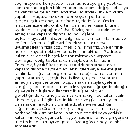
seçimi üye olurken yapabilir, sonrasında üye girişi yaptıktan
sonra hesap bilgileri bölümünden bu seçimi değiştirilebilir ya
da kendisine gelen bilgilendirme iletisindeki linkle bildirim
yapabilir. Mağazamız üzerinden veya e-posta ile
gerçekleştirilen onay sürecinde, üyelerimiz tarafından
mağazamıza elektronik ortamdan iletilen kişisel bilgiler,
Üyelerimiz ile yaptığımız " Üye Sözleşmesi" ile belirlenen
amaçlar ve kapsam dışında üçüncü kişilere
açıklanmayacaktır. Sistemle ilgili sorunların tanımlanması ve
verilen hizmet ile ilgili çıkabilecek sorunların veya
uyuşmazlıkların hızla çözülmesi için, Firmamız, üyelerinin IP
adresini kaydetmekte ve bunu kullanmaktadır. IP adresleri,
kullanıcıları genel bir şekilde tanımlamak ve kapsamlı
demografik bilgi toplamak amacıyla da kullanılabilir.
Firmamız, Üyelik Sözleşmesi ile belirlenen amaçlar ve
kapsam dışında da, talep edilen bilgileri veya üye-müşteri
tarafından sağlanan bilgileri, kendisi doğrudan pazarlama
yapmak amacıyla, çeşitli istatistiksel çalışmalar yapmak
amacıyla veya veritabanı oluşturmak amacıyla üyelerin
kimliği ifşa edilmeden kullanabilir veya işbirliği içinde olduğu
kişi veya kuruluşlara kullandırabilir. Kişisel bilgiler,
gerektiğinde kullanıcıyla temas kurmak için de kullanılabilir.
Firmamız, gizli bilgileri kesinlikle özel ve gizli tutmayı, bunu
bir sır saklama yükümü olarak addetmeyi ve gizliliğin
sağlanması ve sürdürülmesi, gizli bilginin tamamının veya
herhangi bir kısmının kamu alanına girmesini veya yetkisiz
kullanımını veya üçüncü bir kişiye ifşasını önlemek için gerekli
tüm tedbirleri almayı ve gerekli özeni göstermeyi taahhüt
etmektedir.