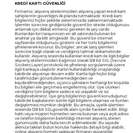
KREDİ KARTI GÜVENLİĞİ
Firmamız, alışveriş sitelerimizden alışveriş yapan kredi kartı
sahiplerinin güvenliğini ilk planda tutmaktadır. Kredi kartı
bilgileriniz hiçbir şekilde sistemimizde saklanmamaktadır.
İşlemler sürecine girdiğinizde güvenli bir sitede olduğunuzu
anlamak için dikkat etmeniz gereken iki şey vardır.
Bunlardan biri tarayıcınızın en alt satırında bulunan bir
anahtar ya da kilit simgesidir. Bu güvenli bir internet
sayfasında olduğunuzu gösterir ve her türlü bilgileriniz
şifrelenerek korunur. Bu bilgiler, ancak satış işlemleri
sürecine bağlı olarak ve verdiğiniz talimat istikametinde
kullanılır. Alışveriş sırasında kullanılan kredi kartı ile ilgili bilgiler
alışveriş sitelerimizden bağımsız olarak 128 bit SSL (Secure
Sockets Layer) protokolü ile şifrelenip sorgulanmak üzere
ilgili bankaya ulaştırılır. Kartın kullanılabilirliği onaylandığı
takdirde alışverişe devam edilir. Kartla ilgili hiçbir bilgi
tarafımızdan görüntülenemediğinden ve
kaydedilmediğinden, üçüncü şahısların herhangi bir koşulda
bu bilgileri ele geçirmesi engellenmiş olur. Üye olurken
verdiğiniz tüm bilgilere sadece siz ulaşabilir ve siz
değiştirebilirsiniz. Üye giriş bilgilerinizi güvenli koruduğunuz
takdirde başkalarının sizinle ilgili bilgilere ulaşması ve bunları
değiştirmesi mümkün değildir. Bu amaçla, üyelik işlemleri
sırasında 128 bit SSLgüvenlik alanı içinde hareket edilir. Bilgi
hattı veya müşteri hizmetleri servisi bulunan veya açık adres
ve telefon bilgilerinin belirtildiği internet alışveriş siteleri
günümüzde daha fazla tercih edilmektedir. Bu sayede
aklınıza takılan bütün konular hakkında detaylı bilgi alabilir,
online alışveriş hizmeti sağlayan firmanın güvenirliği