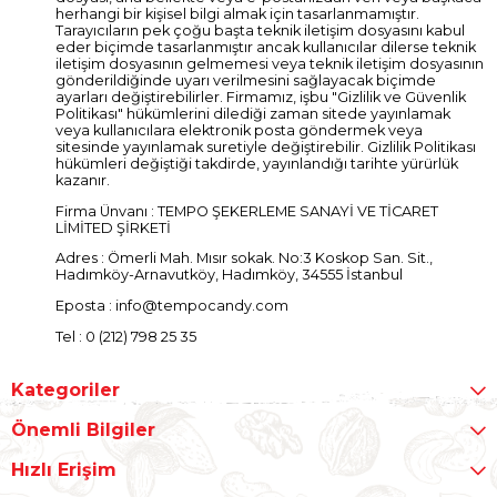
herhangi bir kişisel bilgi almak için tasarlanmamıştır.
Tarayıcıların pek çoğu başta teknik iletişim dosyasını kabul
eder biçimde tasarlanmıştır ancak kullanıcılar dilerse teknik
iletişim dosyasının gelmemesi veya teknik iletişim dosyasının
gönderildiğinde uyarı verilmesini sağlayacak biçimde
ayarları değiştirebilirler. Firmamız, işbu "Gizlilik ve Güvenlik
Politikası" hükümlerini dilediği zaman sitede yayınlamak
veya kullanıcılara elektronik posta göndermek veya
sitesinde yayınlamak suretiyle değiştirebilir. Gizlilik Politikası
hükümleri değiştiği takdirde, yayınlandığı tarihte yürürlük
kazanır.
Firma Ünvanı : TEMPO ŞEKERLEME SANAYİ VE TİCARET
LİMİTED ŞİRKETİ
Adres : Ömerli Mah. Mısır sokak. No:3 Koskop San. Sit.,
Hadımköy-Arnavutköy, Hadımköy, 34555 İstanbul
Eposta :
info@tempocandy.com
Tel : 0 (212) 798 25 35
Kategoriler
Önemli Bilgiler
Hızlı Erişim