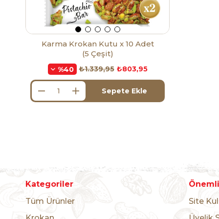
Karma Krokan Kutu x 10 Adet
(5 Çeşit)
₺1.339,95
₺803,95
%40
Sepete Ekle
Kategoriler
Önemli 
Tüm Ürünler
Site Kul
Krokan
Üyelik 