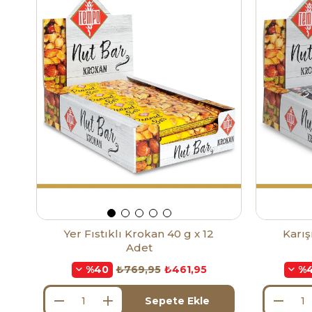
Yer Fıstıklı Krokan 40 g x 12
Karış
Adet
₺769,95
₺461,95
%40
%
Sepete Ekle