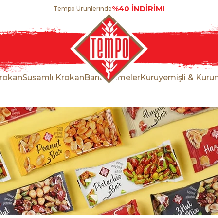
%40 İNDİRİM!
Tempo Ürünlerinde
rokan
Susamlı Krokan
Barlar
Ezmeler
Kuruyemişli & Kuru