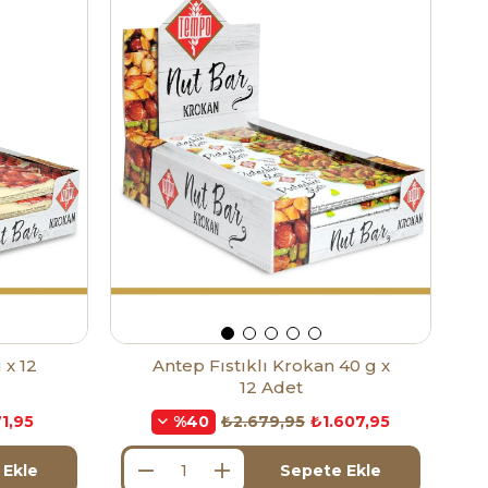
 x 12
Antep Fıstıklı Krokan 40 g x
12 Adet
1,95
₺2.679,95
₺1.607,95
%40
 Ekle
Sepete Ekle